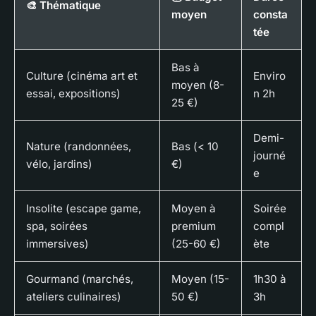
🎨 Thématique
moyen
consta
tée
Bas à
Culture (cinéma art et
Enviro
moyen (8-
essai, expositions)
n 2h
25 €)
Demi-
Nature (randonnées,
Bas (< 10
journé
vélo, jardins)
€)
e
Insolite (escape game,
Moyen à
Soirée
spa, soirées
premium
compl
immersives)
(25-60 €)
ète
Gourmand (marchés,
Moyen (15-
1h30 à
ateliers culinaires)
50 €)
3h